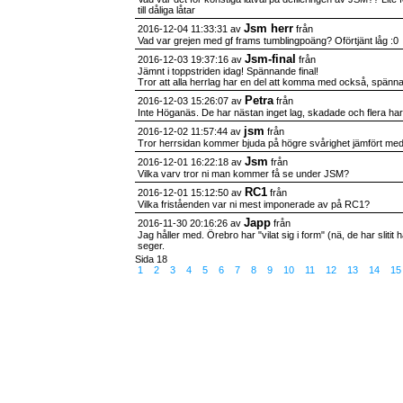
till dåliga låtar
Jsm herr
2016-12-04 11:33:31 av
från
Vad var grejen med gf frams tumblingpoäng? Oförtjänt låg :0
Jsm-final
2016-12-03 19:37:16 av
från
Jämnt i toppstriden idag! Spännande final!
Tror att alla herrlag har en del att komma med också, spänna
Petra
2016-12-03 15:26:07 av
från
Inte Höganäs. De har nästan inget lag, skadade och flera har sl
jsm
2016-12-02 11:57:44 av
från
Tror herrsidan kommer bjuda på högre svårighet jämfört med t
Jsm
2016-12-01 16:22:18 av
från
Vilka varv tror ni man kommer få se under JSM?
RC1
2016-12-01 15:12:50 av
från
Vilka friståenden var ni mest imponerade av på RC1?
Japp
2016-11-30 20:16:26 av
från
Jag håller med. Örebro har "vilat sig i form" (nä, de har slitit
seger.
Sida 18
1
2
3
4
5
6
7
8
9
10
11
12
13
14
1