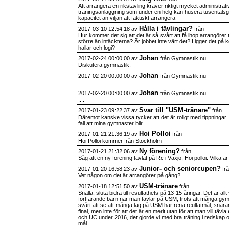
Att arrangera en rikstävling kräver riktigt mycket administrativ
träningsanläggning som under en helg kan husera tusentals
kapacitet än viljan att faktiskt arrangera
Hålla i tävlingar?
2017-03-10 12:54:18 av
från
Hur kommer det sig att det är så svårt att få ihop arrangörer t
större än intäckterna? Är jobbet inte värt det? Ligger det på
hallar och logi?
Johan
2017-02-24 00:00:00 av
från Gymnastik.nu
Diskutera gymnastik.
Johan
2017-02-20 00:00:00 av
från Gymnastik.nu
....
Johan
2017-02-20 00:00:00 av
från Gymnastik.nu
....
Svar till "USM-tränare"
2017-01-23 09:22:37 av
från
Däremot kanske vissa tycker att det är roligt med tippningar. 
fall att mina gymnaster blir.
Hoi Polloi
2017-01-21 21:36:19 av
från
Hoi Polloi kommer från Stockholm
Ny förening?
2017-01-21 21:32:06 av
från
Såg att en ny förening tävlat på Rc i Växjö, Hoi polloi. Vilka
Junior- och seniorcupen?
2017-01-20 16:58:23 av
fr
Vet någon om det är arrangörer på gång?
USM-tränare
2017-01-18 12:51:50 av
från
Snälla, sluta bidra till resultathets på 13-15 åringar. Det är all
fortfarande barn när man tävlar på USM, trots att många gym
svårt att se att många lag på USM har rena reultatmål, snarare 
final, men inte för att det är en merit utan för att man vill täv
och UC under 2016, det gjorde vi med bra träning i redskap och
mål.