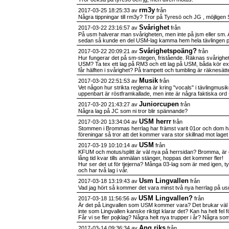
rm3y
2017-03-25 18:25:33 av
från
Några tippningar till rm3y? Tror på Tyresö och JG , möjligen 
Svårighet
2017-03-22 23:16:57 av
från
På usm halverar man svårigheten, men inte på jsm eller sm. Anle
sedan så kunde en del USM-lag kamma hem hela tävlingen på 
Svårighetspoäng?
2017-03-22 20:09:21 av
från
Hur fungerar det på sm-stegen, fristående. Räknas svårigh
USM? Ta tex ett lag på RM3 och ett lag på USM, båda kör 
får hälften i svårighet? På trampett och tumbling är räknes
Musik
2017-03-20 22:51:53 av
från
Vet någon hur strikta reglerna är kring "vocals" i tävlingmu
uppenbart är röstframkallade, men inte är några faktiska ord
Juniorcupen
2017-03-20 21:43:27 av
från
Några lag på JC som ni tror blir spännande?
USM herrr
2017-03-20 13:34:04 av
från
Stommen i Brommas herrlag har främst varit 01or och dom ha
föreningar så tror att det kommer vara stor skillnad mot lag
USM
2017-03-19 10:10:14 av
från
KFUM och motus/splitt är väl nya på herrsidan? Bromma, är d
lång tid kvar tills anmälan stänger, hoppas det kommer fler!
Hur ser det ut för tjejerna? Många 03-lag som är med igen, t
och har två lag i vår.
Usm Lingvallen
2017-03-18 13:19:43 av
från
Vad jag hört så kommer det vara minst två nya herrlag på us
USM Lingvallen?
2017-03-18 11:56:56 av
från
Är det på Lingvallen som USM kommer vara? Det brukar väl
inte som Lingvallen kanske riktigt klarar det? Kan ha helt fel fö
Får vi se fler pojklag? Några helt nya trupper i år? Några som 
Ang riks
2017-03-14 09:36:34 av
från