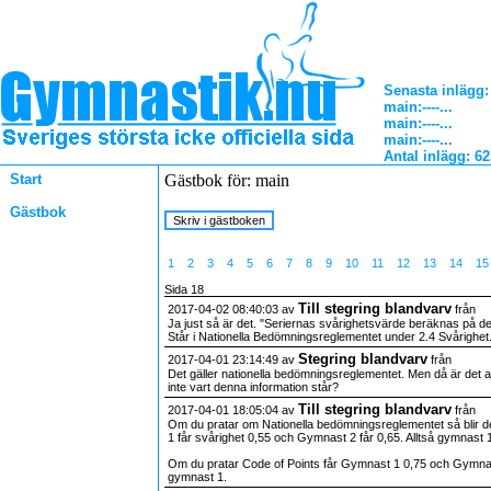
Senasta inlägg:
main
:----...
main
:----...
main
:----...
Antal inlägg: 6
Start
Gästbok för: main
Gästbok
1
2
3
4
5
6
7
8
9
10
11
12
13
14
1
Sida 18
Till stegring blandvarv
2017-04-02 08:40:03 av
från
Ja just så är det. "Seriernas svårighetsvärde beräknas på de
Står i Nationella Bedömningsreglementet under 2.4 Svårighet. 
Stegring blandvarv
2017-04-01 23:14:49 av
från
Det gäller nationella bedömningsreglementet. Men då är det a
inte vart denna information står?
Till stegring blandvarv
2017-04-01 18:05:04 av
från
Om du pratar om Nationella bedömningsreglementet så blir 
1 får svårighet 0,55 och Gymnast 2 får 0,65. Alltså gymnast 
Om du pratar Code of Points får Gymnast 1 0,75 och Gymnast
gymnast 1.