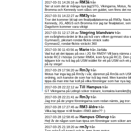
RM3ä
2017-03-31 14:26:16 av
från
Ser ut som det är många nya lag(STG, Vikingarna, Motus, Nac
Bromma och Kennedy som slåss om guldet, sen finns det nog
RM3y
2017-03-31 14:22:27 av
från
Tror det kommer bli tajt om final/pallplatserna på RM3y. Nack
Kennedy, JG, ABGS och Bromma tror jag tar finalplatser, sen 
Dagsform kommer vara viktigt
Stegring blandvarv
2017-03-31 12:17:28 av
från
om svårighetsvärdet är lika på två varv vilken gymnast ska s
Gymnast1, pikstart-rondat-flickis-sträck salto
Gymnast2, rondat-flickis-sträckt 360
Marie
2017-03-30 11:43:56 av
från Järfälla
Vad kul att det tippas på oss i JG för RM3Y! Vill bara nämna 
körde RC2 i höstas (vi heter RM04, kom fyra på RC2). Den 
tidigare kör nu två lag på USM istället för ett på USM och ett 
på ny stege!
Rm3y
2017-03-29 17:56:20 av
från
Motus har inga lag på Rm3y i vår, däremot på Rm3ä och USM. 
ordning, och kanske de som har två lag med. Men kanske blir nå
tippa då man inte har koll på vilka föreningar som har nya l
Till Hampus
2017-03-28 22:22:12 av
från
GT Vikingarna på Lidingö söker tränare, kontakta kansliet@g
Rm3y
2017-03-28 22:21:41 av
från
Jag tror på de yngre föreningarna som redan nämts, jag tr
RM3 äldre
2017-03-28 17:27:45 av
från
Vilka lag tippar ni till finalen i RM3 äldre?? :)
Hampus Ollerup
2017-03-28 12:58:45 av
från
Hej! Är de någon som kan tipsa om föreningar som söker ans
rm3y
2017-03-25 21:18:20 av
från
Tror också på tyresö och jg, men även motus.