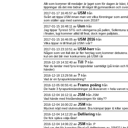
Allt som kommer till medaljer är laget som för dagen är bäst, 
tippningar då det inte bidrar till något till gymnastiken och s
USM
2017-01-17 16:45:57 av
från
Svårt att tippa USM innan man vet vilka föreningar som anmäl
som ställer upp med samma som 2016?
Usm
2017-01-15 16:48:11 av
från
Jag tippar Tyresö STG och vikingarna på pallen, Sollentuna 
i finalen, lugi kommer alltid till final, dock ingen pallplats..
USM 2016
2017-01-15 16:46:05 av
från
Vilka tippar ni till final på USM i vår?
USM-herr
2017-01-13 23:10:51 av
från
Någon som vet ifall det är fler herrlag som kommer debutera
kul om det blir mer konkurrens på USM i år
Till ?
2016-12-19 14:32:40 av
från
När du landar med fyra kroppsdelar samtidigt (på knän och föt
händer)
?
2016-12-18 13:29:56 av
från
Vad är en fyrapunktslandning?
Frams poäng
2016-12-05 00:55:41 av
från
De hade 3 fyrapunktslandningar på likavarvet = hela varvet s
JSM
2016-12-04 16:12:11 av
från JSM
Vad hände med friståendepoängen för täby??
JSM
2016-12-04 16:00:22 av
från
Mycket nöjd med slutresultatet. Bra kämpat tjejer & killar speciel
Defilering
2016-12-04 14:12:20 av
från
De fick själva välja låtar!
JSM
2016-12-04 14:06:22 av
från :P
Vad var det för konstiga låtval på defileringen av JSM?? Lite 