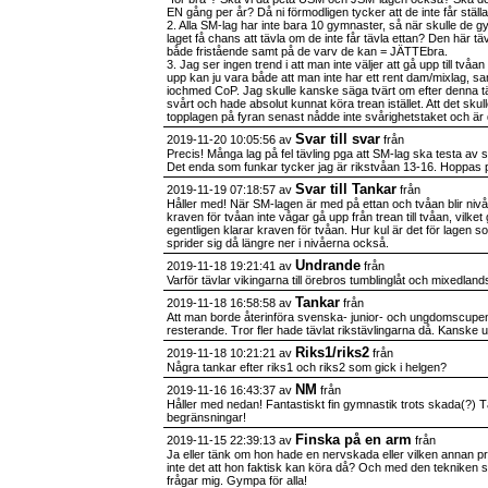
EN gång per år? Då ni förmodligen tycker att de inte får ställa
2. Alla SM-lag har inte bara 10 gymnaster, så när skulle de g
laget få chans att tävla om de inte får tävla ettan? Den här tävli
både fristående samt på de varv de kan = JÄTTEbra.
3. Jag ser ingen trend i att man inte väljer att gå upp till tvåan e
upp kan ju vara både att man inte har ett rent dam/mixlag, sam
iochmed CoP. Jag skulle kanske säga tvärt om efter denna tä
svårt och hade absolut kunnat köra trean istället. Att det skull
topplagen på fyran senast nådde inte svårighetstaket och är dä
Svar till svar
2019-11-20 10:05:56 av
från
Precis! Många lag på fel tävling pga att SM-lag ska testa av si
Det enda som funkar tycker jag är rikstvåan 13-16. Hoppas 
Svar till Tankar
2019-11-19 07:18:57 av
från
Håller med! När SM-lagen är med på ettan och tvåan blir nivån
kraven för tvåan inte vågar gå upp från trean till tvåan, vilke
egentligen klarar kraven för tvåan. Hur kul är det för lagen s
sprider sig då längre ner i nivåerna också.
Undrande
2019-11-18 19:21:41 av
från
Varför tävlar vikingarna till örebros tumblinglåt och mixedland
Tankar
2019-11-18 16:58:58 av
från
Att man borde återinföra svenska- junior- och ungdomscupen 
resterande. Tror fler hade tävlat rikstävlingarna då. Kanske u
Riks1/riks2
2019-11-18 10:21:21 av
från
Några tankar efter riks1 och riks2 som gick i helgen?
NM
2019-11-16 16:43:37 av
från
Håller med nedan! Fantastiskt fin gymnastik trots skada(?) Tä
begränsningar!
Finska på en arm
2019-11-15 22:39:13 av
från
Ja eller tänk om hon hade en nervskada eller vilken annan pr
inte det att hon faktisk kan köra då? Och med den tekniken 
frågar mig. Gympa för alla!