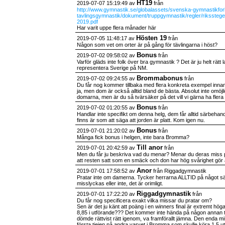
HT19
2019-07-07 15:19:49 av
från
http://www.gymnastik.se/globalassets/svenska-gymnastikfor
tavlingsgymnastik/dokument/truppgymnastik/regler/rikssteg
2019.pdf
Har varit uppe flera månader här
Hösten 19
2019-07-05 11:48:17 av
från
Någon som vet om orter är på gång för tävlingarna i höst?
Bonus
2019-07-02 09:58:02 av
från
Varför gläds inte folk över bra gymnastik ? Det är ju helt rät
representera Sverige på NM.
Brommabonus
2019-07-02 09:24:55 av
från
Du får nog kommer tillbaka med flera konkreta exempel inna
ja, men dom är också alltid bland de bästa. Absolut inte omöj
domarna, men är du så tvärsäker på det vill vi gärna ha flera
Bonus
2019-07-02 01:20:55 av
från
Handlar inte specifikt om denna helg, dem får alltid särbehan
finns är som att säga att jorden är platt. Kom igen nu.
Bonus
2019-07-01 21:20:02 av
från
Många fick bonus i helgen, inte bara Bromma?
Till anor
2019-07-01 20:42:59 av
från
Men du får ju beskriva vad du menar? Menar du deras miss 
att resten satt som en smäck och don har hög svårighet gör 
Anor
2019-07-01 17:58:52 av
från Riggadgymnastik
Pratar inte om damerna. Tycker herrarna ALLTID på något sät
misslyckas eller inte, det är orimligt.
Riggadgymnastik
2019-07-01 17:22:20 av
från
Du får nog specificera exakt vilka missar du pratar om?
Sen är det ju känt att poäng i en winners final är extremt höga
8,85 i utförande??? Det kommer inte hända på någon annan tä
dömde rättvist rätt igenom, va framförallt jämna. Den enda 
första tjejen på andra varvet i Bromma som skulle köra 1,5 ut.