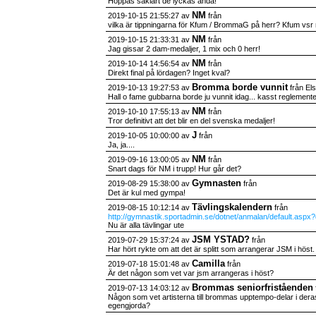
Hoppas såklart de lyckas ändå!
NM
2019-10-15 21:55:27 av
från
vilka är tippningarna för Kfum / BrommaG på herr? Kfum vsr 
NM
2019-10-15 21:33:31 av
från
Jag gissar 2 dam-medaljer, 1 mix och 0 herr!
NM
2019-10-14 14:56:54 av
från
Direkt final på lördagen? Inget kval?
Bromma borde vunnit
2019-10-13 19:27:53 av
från El
Hall o fame gubbarna borde ju vunnit idag... kasst reglement
NM
2019-10-10 17:55:13 av
från
Tror definitivt att det blir en del svenska medaljer!
J
2019-10-05 10:00:00 av
från
Ja, ja....
NM
2019-09-16 13:00:05 av
från
Snart dags för NM i trupp! Hur går det?
Gymnasten
2019-08-29 15:38:00 av
från
Det är kul med gympa!
Tävlingskalendern
2019-08-15 10:12:14 av
från
http://gymnastik.sportadmin.se/dotnet/anmalan/default.aspx?
Nu är alla tävlingar ute
JSM YSTAD?
2019-07-29 15:37:24 av
från
Har hört rykte om att det är splitt som arrangerar JSM i höst.
Camilla
2019-07-18 15:01:48 av
från
Är det någon som vet var jsm arrangeras i höst?
Brommas seniorfriståenden
2019-07-13 14:03:12 av
Någon som vet artisterna till brommas upptempo-delar i deras
egengjorda?