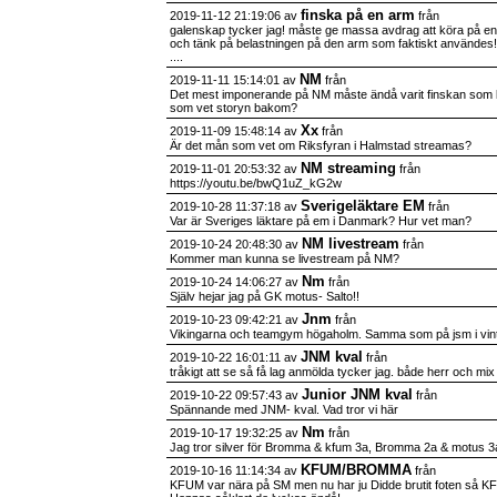
finska på en arm
2019-11-12 21:19:06 av
från
galenskap tycker jag! måste ge massa avdrag att köra på en
och tänk på belastningen på den arm som faktiskt användes! 
....
NM
2019-11-11 15:14:01 av
från
Det mest imponerande på NM måste ändå varit finskan som 
som vet storyn bakom?
Xx
2019-11-09 15:48:14 av
från
Är det mån som vet om Riksfyran i Halmstad streamas?
NM streaming
2019-11-01 20:53:32 av
från
https://youtu.be/bwQ1uZ_kG2w
Sverigeläktare EM
2019-10-28 11:37:18 av
från
Var är Sveriges läktare på em i Danmark? Hur vet man?
NM livestream
2019-10-24 20:48:30 av
från
Kommer man kunna se livestream på NM?
Nm
2019-10-24 14:06:27 av
från
Själv hejar jag på GK motus- Salto!!
Jnm
2019-10-23 09:42:21 av
från
Vikingarna och teamgym högaholm. Samma som på jsm i vint
JNM kval
2019-10-22 16:01:11 av
från
tråkigt att se så få lag anmölda tycker jag. både herr och mix
Junior JNM kval
2019-10-22 09:57:43 av
från
Spännande med JNM- kval. Vad tror vi här
Nm
2019-10-17 19:32:25 av
från
Jag tror silver för Bromma & kfum 3a, Bromma 2a & motus 
KFUM/BROMMA
2019-10-16 11:14:34 av
från
KFUM var nära på SM men nu har ju Didde brutit foten så KFU