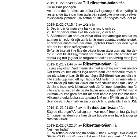
Till riksettan-tvåan
2019-11-22 09:49:17 av
från
Du missar poängen.
Anser att det är bättre att utöka tävlingsstegen till ett tydlig
resterande tävlingar kan tävla på respektive nivå med rättvis
tävlingarna jämnare. Riksettan är inte vår högsta nivå, det är
1-2
2019-11-22 07:15:43 av
från
1. Det är därför man ska ha kvar uc, jc och sc.
2. Det är därför man ska ha kvar uc, jc och sc.
3. Spännande att höra att vi har olika uppfattningar om när m
att man är redo för nästa nivå när man uppnått svårighetstak
är redo för nästa nivå när man uppfyller kraven för den nya 
där det inte finns svårighetstak?
Syftet är inte att inte låta de bästa lagen tävla utan att låta 
förut. Som fd RM3-gymnast har man kanske inte ambition att 
dessa lag tror jag det är roligare att delta i en tävling med jäm
Riksettan-tvåan
2019-11-21 21:44:07 av
från
Ja jag såg ettan. Vad menar du med antal lag som var med? A
Det finns väl helt enkelt inga andra som var redo/ville tävla nu?
lag på tvåan enbart är för att några SM-föreningar anmält sig 
inte ställa upp med ett nytt lag på SM heller för att man inte
Man tävlar på rättvisa villkor om man ställer upp i rätt klass,
det finns inget svårighetstak och därför ingen begränsning f
inte vara rättvist att de bästa tävlar mot de bästa?? Vill man 
vill man väl inte göra det för att dom bästa lagen inte var med
Vi kanske också ska starta extra NM och EM för att det blir 
Sverige och Danmark är så bra? Och nu peta alla J och USM
Till riksettan-tvåan
2019-11-21 21:00:42 av
från
Såg du riksettan? Antal lag som var med? Inte en bra tävling i
Om cuperna återinförs kan de på högsta nivå tävla två ggr p
rättvisa villkor!
Riksettan-tvåan
2019-11-21 07:22:34 av
från
Nej men hallå?
1. Riksettan är den högsta nivån vi har i Sverige, ska vi då in
”för bra”? Ska vi då peta USM och JSM-lagen också? Ska de