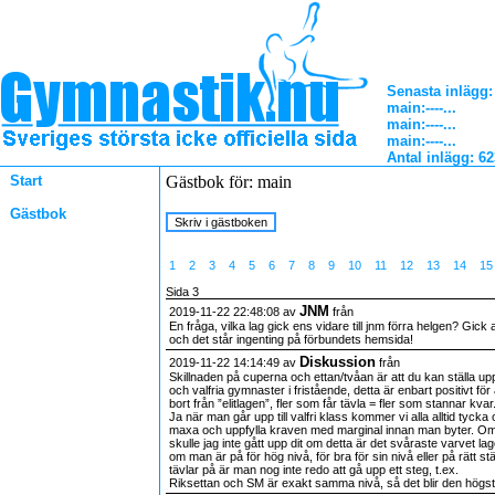
Senasta inlägg:
main
:----...
main
:----...
main
:----...
Antal inlägg: 6
Start
Gästbok för: main
Gästbok
1
2
3
4
5
6
7
8
9
10
11
12
13
14
1
Sida 3
JNM
2019-11-22 22:48:08 av
från
En fråga, vilka lag gick ens vidare till jnm förra helgen? Gick a
och det står ingenting på förbundets hemsida!
Diskussion
2019-11-22 14:14:49 av
från
Skillnaden på cuperna och ettan/tvåan är att du kan ställa up
och valfria gymnaster i fristående, detta är enbart positivt för
bort från ”elitlagen”, fler som får tävla = fler som stannar kvar
Ja när man går upp till valfri klass kommer vi alla alltid tyck
maxa och uppfylla kraven med marginal innan man byter. Om 
skulle jag inte gått upp dit om detta är det svåraste varvet la
om man är på för hög nivå, för bra för sin nivå eller på rätt stäl
tävlar på är man nog inte redo att gå upp ett steg, t.ex.
Riksettan och SM är exakt samma nivå, så det blir den högst