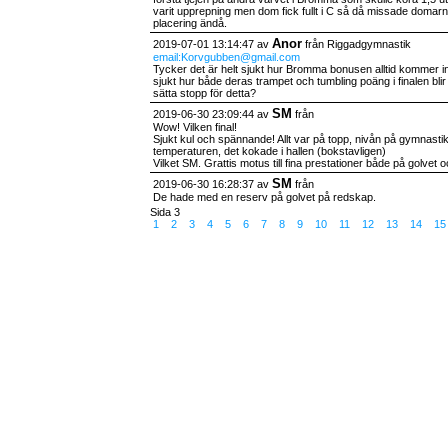
varit upprepning men dom fick fullt i C så då missade domarna
placering ändå.
Anor
2019-07-01 13:14:47 av
från Riggadgymnastik
email:Korvgubben@gmail.com
Tycker det är helt sjukt hur Bromma bonusen alltid kommer in
sjukt hur både deras trampet och tumbling poäng i finalen bli
sätta stopp för detta?
SM
2019-06-30 23:09:44 av
från
Wow! Vilken final!
Sjukt kul och spännande! Allt var på topp, nivån på gymnast
temperaturen, det kokade i hallen (bokstavligen)
Vilket SM. Grattis motus till fina prestationer både på golvet
SM
2019-06-30 16:28:37 av
från
De hade med en reserv på golvet på redskap.
Sida 3
1
2
3
4
5
6
7
8
9
10
11
12
13
14
1